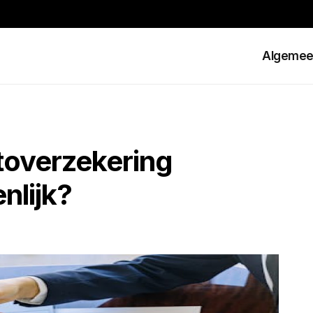
Algeme
toverzekering
nlijk?