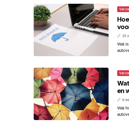
Verze
Hoe 
voo
25 
Wat is
autove
Verze
Wat 
en 
9 d
Wat ho
autove