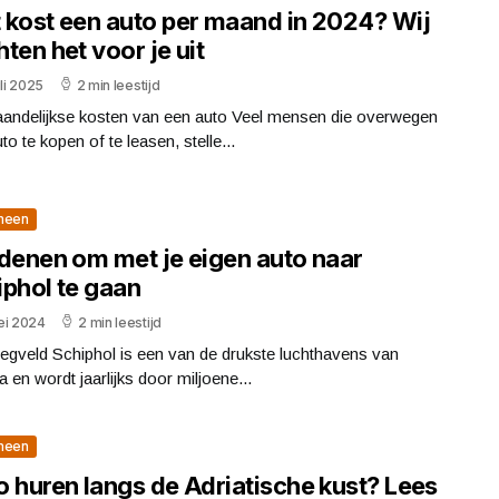
 kost een auto per maand in 2024? Wij
ten het voor je uit
uli 2025
2 min leestijd
andelijkse kosten van een auto Veel mensen die overwegen
to te kopen of te leasen, stelle...
meen
edenen om met je eigen auto naar
iphol te gaan
ei 2024
2 min leestijd
iegveld Schiphol is een van de drukste luchthavens van
 en wordt jaarlijks door miljoene...
meen
o huren langs de Adriatische kust? Lees