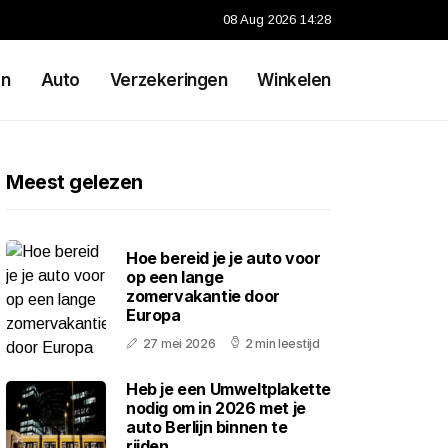
08 Aug 2026 14:28
en
Auto
Verzekeringen
Winkelen
Meest gelezen
Hoe bereid je je auto voor
op een lange
zomervakantie door
Europa
27 mei 2026
2 min leestijd
Heb je een Umweltplakette
nodig om in 2026 met je
auto Berlijn binnen te
rijden