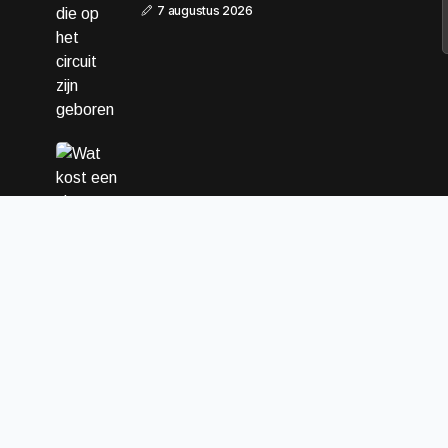
7 augustus 2026
Wat kost een vignet voor de
Sloveense snelweg in de zomer
van 2026
22 juli 2026
Webshop laten maken: Dit zijn de
redenen
15 juli 2026