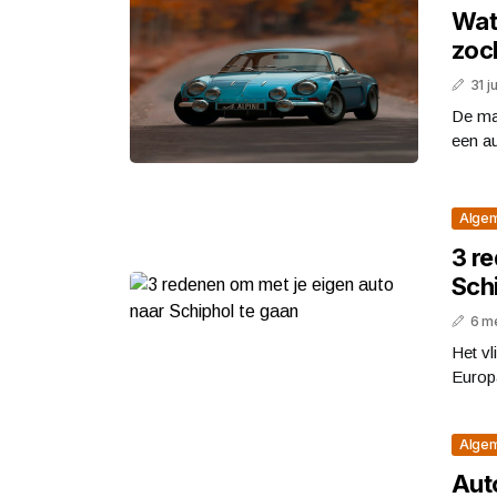
Wat
zoch
31 j
De ma
een au
Alge
3 r
Sch
6 m
Het vl
Europa
Alge
Aut