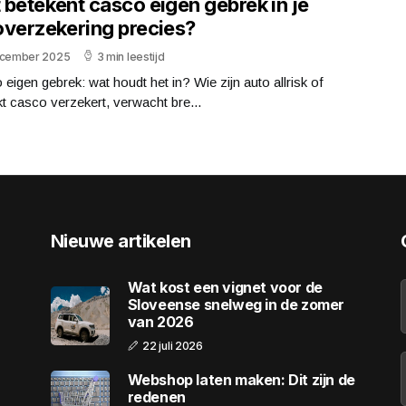
 betekent casco eigen gebrek in je
overzekering precies?
ecember 2025
3 min leestijd
eigen gebrek: wat houdt het in? Wie zijn auto allrisk of
t casco verzekert, verwacht bre...
Nieuwe artikelen
Wat kost een vignet voor de
Sloveense snelweg in de zomer
van 2026
22 juli 2026
Webshop laten maken: Dit zijn de
redenen