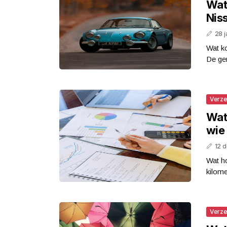
Wat
Nis
28 j
Wat k
De ge
Verze
Wat
wie
12 
Wat ho
kilome
Verze