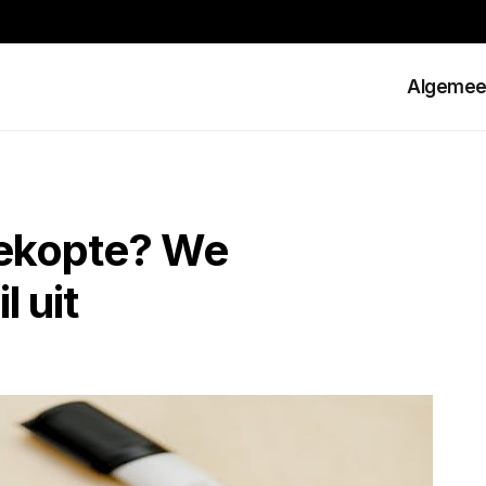
Algeme
gekopte? We
l uit