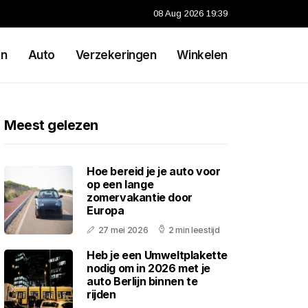
08 Aug 2026 19:39
en
Auto
Verzekeringen
Winkelen
Meest gelezen
Hoe bereid je je auto voor
op een lange
zomervakantie door
Europa
27 mei 2026
2 min leestijd
Heb je een Umweltplakette
nodig om in 2026 met je
auto Berlijn binnen te
rijden