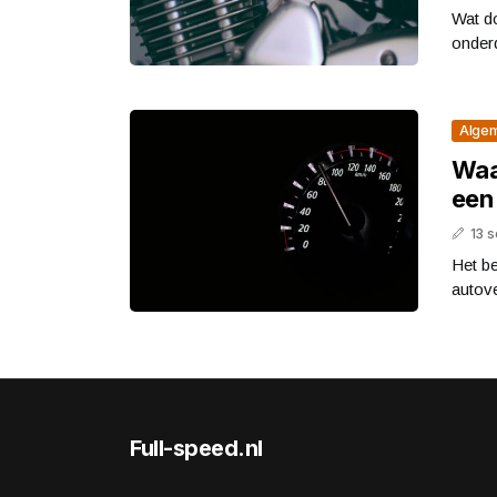
Wat do
onderd
Alge
Waar
een
13 
Het be
autove
Full-speed.nl