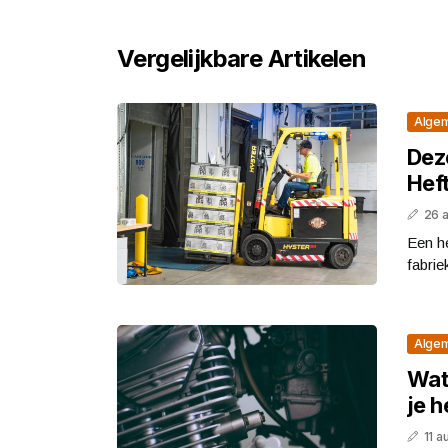
Vergelijkbare Artikelen
Alge
Dez
Hef
26 
Een he
fabrie
Alge
Wat
je 
11 