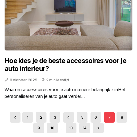
Hoe kies je de beste accessoires voor je
auto interieur?
8 oktober 2025
2 min leestijd
Waarom accessoires voor je auto interieur belangrijk zijnHet
personaliseren van je auto gaat verder...
1
2
3
4
5
6
7
8
9
10
...
13
14