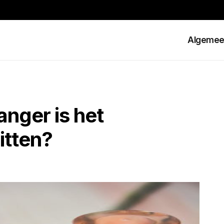
Algeme
nger is het
itten?