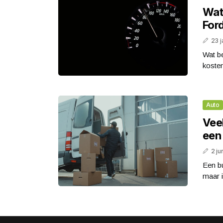
Wat
For
23 j
Wat b
kosten
Auto
Vee
een
2 ju
Een bu
maar i