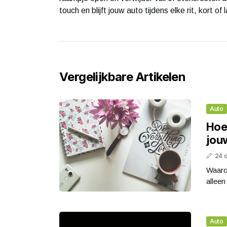
touch en blijft jouw auto tijdens elke rit, kort of
Vergelijkbare Artikelen
Auto
Hoe 
jou
24 
Waarom
alleen
Auto