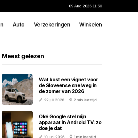
09 Aug 2026 11:50
en
Auto
Verzekeringen
Winkelen
Meest gelezen
Wat kost een vignet voor
de Sloveense snelweg in
de zomer van 2026
22 juli 2026
2 min leestijd
Oké Google stel mijn
apparaat in Android TV: zo
doe je dat
10 juni 2026
1 min leestijd