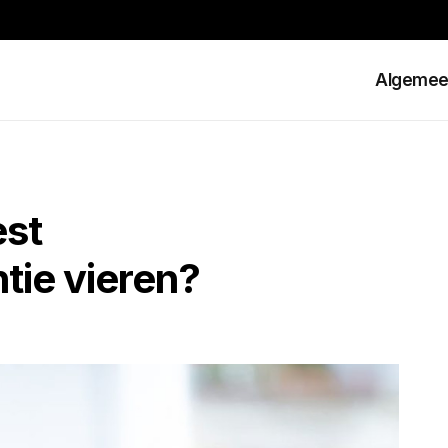
Algeme
est
tie vieren?