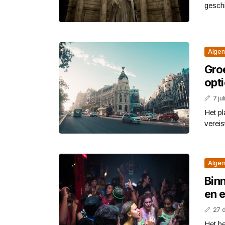
geschi
Alge
Gro
opt
7 ju
Het pl
vereis
Alge
Bin
en e
27 
Het be