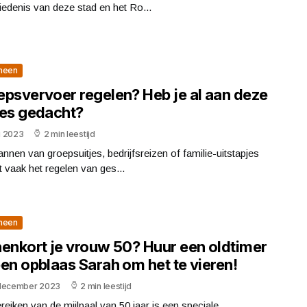
edenis van deze stad en het Ro...
meen
epsvervoer regelen? Heb je al aan deze
ies gedacht?
li 2023
2 min leestijd
annen van groepsuitjes, bedrijfsreizen of familie-uitstapjes
t vaak het regelen van ges...
meen
nenkort je vrouw 50? Huur een oldtimer
en opblaas Sarah om het te vieren!
december 2023
2 min leestijd
reiken van de mijlpaal van 50 jaar is een speciale