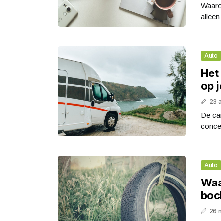
Waarom
alleen
Auto
Het
op 
23 a
De cam
concep
Auto
Waa
boch
26 