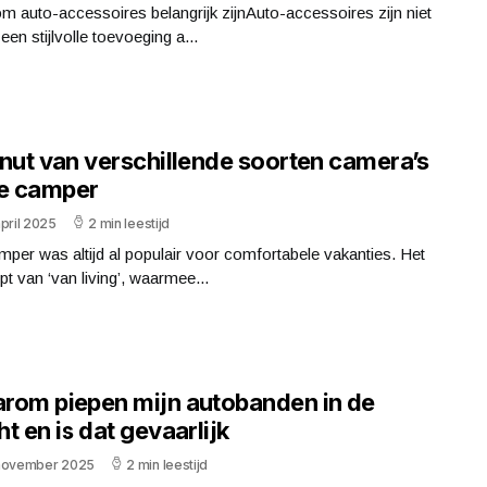
 auto-accessoires belangrijk zijnAuto-accessoires zijn niet
 een stijlvolle toevoeging a...
 nut van verschillende soorten camera’s
je camper
pril 2025
2 min leestijd
per was altijd al populair voor comfortabele vakanties. Het
t van ‘van living’, waarmee...
rom piepen mijn autobanden in de
t en is dat gevaarlijk
november 2025
2 min leestijd