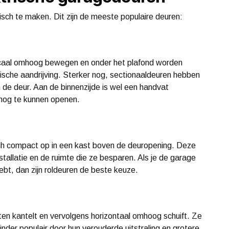
isch te maken. Dit zijn de meeste populaire deuren:
ticaal omhoog bewegen en onder het plafond worden
rische aandrijving. Sterker nog, sectionaaldeuren hebben
de deur. Aan de binnenzijde is wel een handvat
snog te kunnen openen.
zich compact op in een kast boven de deuropening. Deze
tallatie en de ruimte die ze besparen. Als je de garage
ebt, dan zijn roldeuren de beste keuze.
ten kantelt en vervolgens horizontaal omhoog schuift. Ze
nder populair door hun verouderde uitstraling en grotere