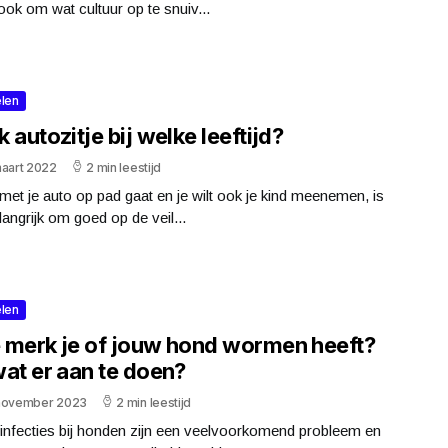
ok om wat cultuur op te snuiv...
len
 autozitje bij welke leeftijd?
maart 2022
2 min leestijd
 met je auto op pad gaat en je wilt ook je kind meenemen, is
langrijk om goed op de veil...
len
 merk je of jouw hond wormen heeft?
wat er aan te doen?
november 2023
2 min leestijd
nfecties bij honden zijn een veelvoorkomend probleem en