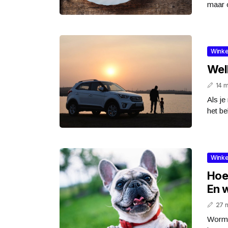
maar o
Winke
Welk
14 
Als je
het be
Winke
Hoe
En 
27 
Wormi