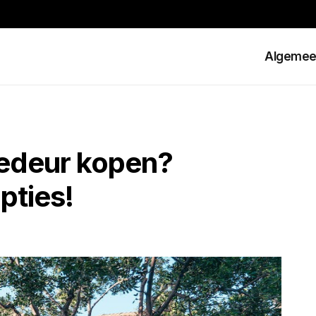
Algeme
gedeur kopen?
pties!