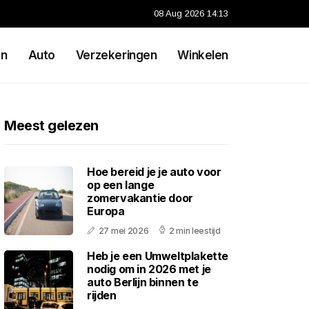
08 Aug 2026 14:13
en
Auto
Verzekeringen
Winkelen
Meest gelezen
Hoe bereid je je auto voor
op een lange
zomervakantie door
Europa
27 mei 2026
2 min leestijd
Heb je een Umweltplakette
nodig om in 2026 met je
auto Berlijn binnen te
rijden