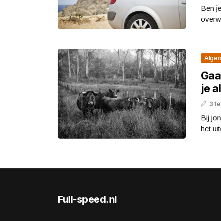
Ben je
overwe
Alge
Gaa
je a
3 fe
Bij jo
het ui
Full-speed.nl