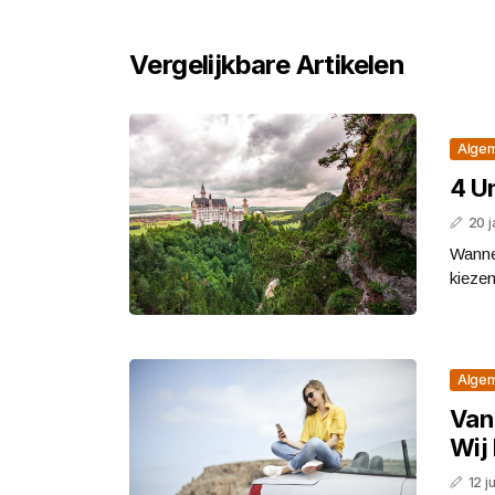
Vergelijkbare Artikelen
Alge
4 U
20 j
Wannee
kieze
Alge
Van
Wij 
12 j