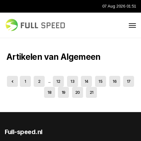
07 Aug 2026 01:51
Artikelen van Algemeen
1
2
...
12
13
14
15
16
17
18
19
20
21
Full-speed.nl